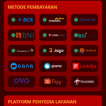
METODE PEMBAYARAN
PLATFORM PENYEDIA LAYANAN