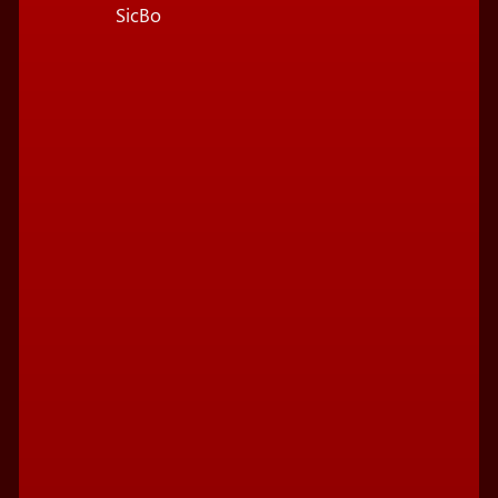
SicBo