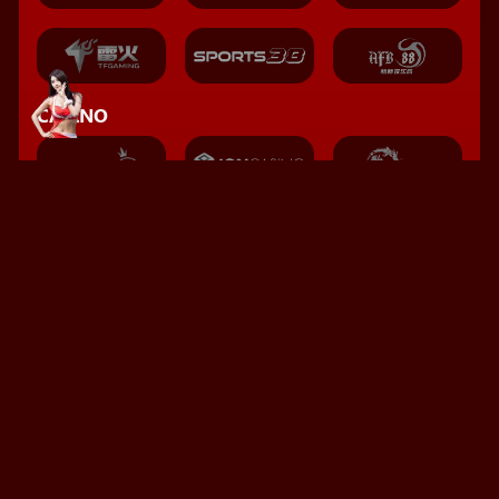
CASINO
TEMBAK IKAN