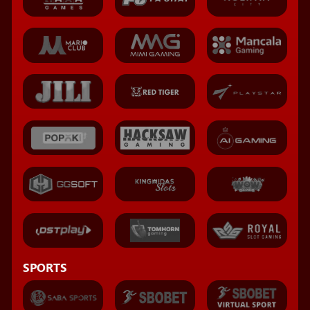
SPORTS