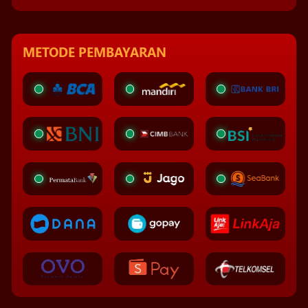
METODE PEMBAYARAN